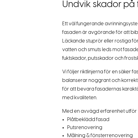
Undvik skador på
Ett väl fungerande avrinningsyste
fasaden är avgörande för att bib
Läckande stuprör eller rostiga föns
vatten och smuts leds mot fasaden
fuktskador, putsskador och frosts
Vi följer riktlinjerna för en säker 
balanserar noggrant och korrekt
för att bevara fasadernas karakt
med kvaliteten.
Med en avvägd erfarenhet utför 
Plåtbeklädd fasad
Putsrenovering
Målning & fönsterrenovering