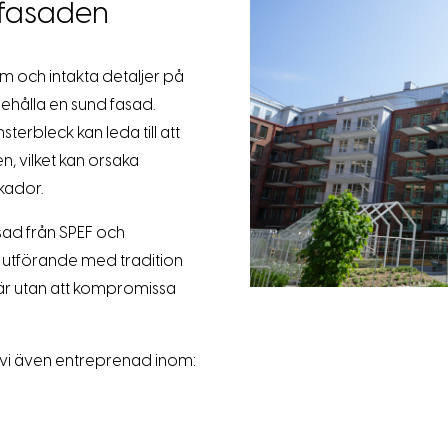
 fasaden
m och intakta detaljer på
ehålla en sund fasad.
terbleck kan leda till att
, vilket kan orsaka
kador.
fasad från SPEF och
 utförande med tradition
är utan att kompromissa
vi även entreprenad inom: