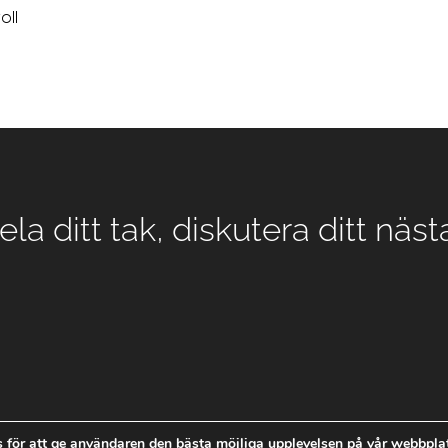
oll
la ditt tak, diskutera ditt näs
 för att ge användaren den bästa möjliga upplevelsen på vår webbplat