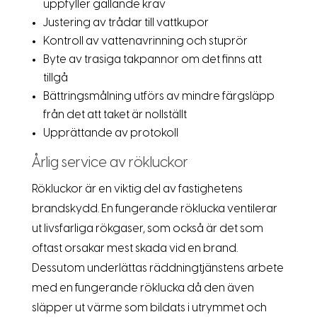
uppfyller gällande krav
Justering av trådar till vattkupor
Kontroll av vattenavrinning och stuprör
Byte av trasiga takpannor om det finns att
tillgå
Bättringsmålning utförs av mindre färgsläpp
från det att taket är nollställt
Upprättande av protokoll
Årlig service av rökluckor
Rökluckor är en viktig del av fastighetens
brandskydd. En fungerande röklucka ventilerar
ut livsfarliga rökgaser, som också är det som
oftast orsakar mest skada vid en brand.
Dessutom underlättas räddningtjänstens arbete
med en fungerande röklucka då den även
släpper ut värme som bildats i utrymmet och